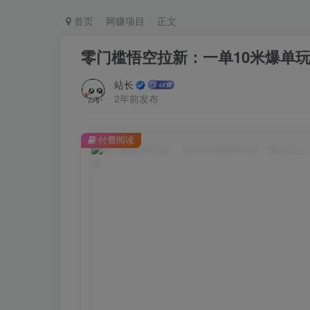
首页
网赚项目
正文
零门槛悟空拉新：一单10米爆单玩
站长
2年前发布
付费阅读