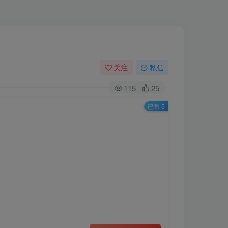
关注
私信
115
25
已售 5