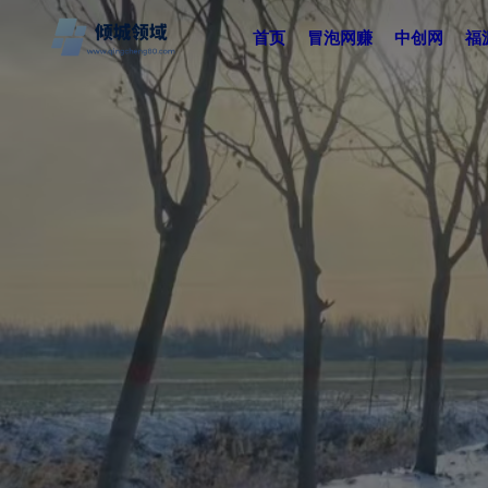
首页
冒泡网赚
中创网
福