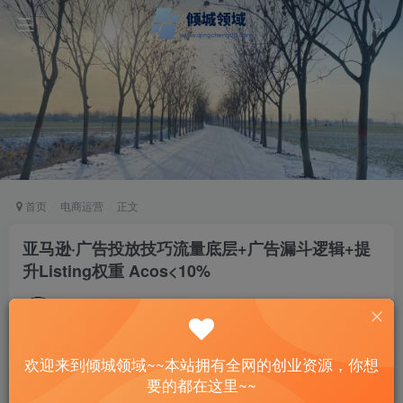
首页
电商运营
正文
亚马逊·广告投放技巧流量底层+广告漏斗逻辑+提
升Listing权重 Acos<10%
站长
关注
私信
3年前发布
55
12
欢迎来到倾城领域~~本站拥有全网的创业资源，你想
付费资源
要的都在这里~~
亚马逊·广告投放技巧流量底层+广告漏斗逻辑+提升Listing权重 Acos<10%