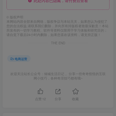
此处内容已隐藏，请付费后查看
©
版权声明
本网站内容全部来自网络，版权争议与本站无关，如果您认为侵犯了
您的合法权益,请联系我们删除，并向所有持版权者致最深歉意！本站
所发布的一切学习教程、软件等资料仅限用于学习体验和研究目的；
请自觉下载后24小时内删除，如果您喜欢该资料，请支持正版！
THE END
电商运营
欢迎关注站长公众号：倾城生活日记 。分享一些奇奇怪怪的互联
网小技巧，各种奇淫技巧都有哦~
点赞
12
分享
收藏