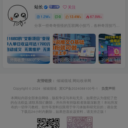
站长
关注
1.2W+
0
13.4W+
67.9W+
分享一些奇奇怪怪的互联网小技巧，各种奇淫技巧都在本站。
外面收费1680的女粉项目变现，单人单日收益可达1.7k，全自动成交无需维护
小说推文0基础入门教程，0粉就可做，快速上手
友情链接：
倾城领域
网站收录网
Copyright © 2024 ·
倾城领域
·
冀ICP备2024088100号-1
·
负责声明
本网站内容全部来自网络，版权争议与本站无关，如果您认为侵犯了您
的合法权益,请联系我们删除，并向所有持版权者致最深歉意！本站所发
布的一切学习教程、软件等资料仅限用于学习体验和研究目的；请自觉
下载后24小时内删除，如果您喜欢该资料，请支持正版！