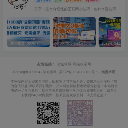
分享一些奇奇怪怪的互联网小技巧，各种奇淫技巧都在本站。
外面收费1680的女粉项目变现，单人单日收益可达1.7k，全自动成交无需维护
小说推文0基础入门教程，0粉就可做，快速上手
友情链接：
倾城领域
网站收录网
Copyright © 2024 ·
倾城领域
·
冀ICP备2024088100号-1
·
负责声明
本网站内容全部来自网络，版权争议与本站无关，如果您认为侵犯了您
的合法权益,请联系我们删除，并向所有持版权者致最深歉意！本站所发
布的一切学习教程、软件等资料仅限用于学习体验和研究目的；请自觉
下载后24小时内删除，如果您喜欢该资料，请支持正版！