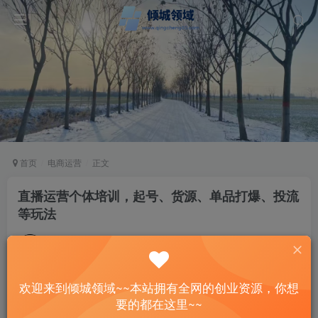
首页
电商运营
正文
直播运营个体培训，起号、货源、单品打爆、投流
等玩法
站长
关注
私信
2年前更新
108
9
欢迎来到倾城领域~~本站拥有全网的创业资源，你想
付费阅读
已售 20
要的都在这里~~
直播运营个体培训，起号、货源、单品打爆、投流等玩法