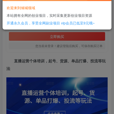
此内容为付费阅读，请付费后查看
欢迎来到倾城领域
2
本站拥有全网的创业项目，实时采集更新创业项目资源
￥
开通永久会员，享受全网副业项目
vip会员已低至9元哦~
免费
SVIP全站会员
立即购买
您当前未登录！建议登陆后购买，可保存购买订单
直播运营个体培训
，起号、货源、单品打爆、投流等玩
法