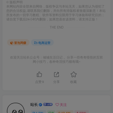
©
版权声明
本网站内容全部来自网络，版权争议与本站无关，如果您认为侵犯了
您的合法权益,请联系我们删除，并向所有持版权者致最深歉意！本站
所发布的一切学习教程、软件等资料仅限用于学习体验和研究目的；
请自觉下载后24小时内删除，如果您喜欢该资料，请支持正版！
THE END
冒泡网赚
电商运营
欢迎关注站长公众号：倾城生活日记 。分享一些奇奇怪怪的互联
网小技巧，各种奇淫技巧都有哦~
点赞
9
分享
收藏
站长
关注
1.2W+
0
13.4W+
68W+