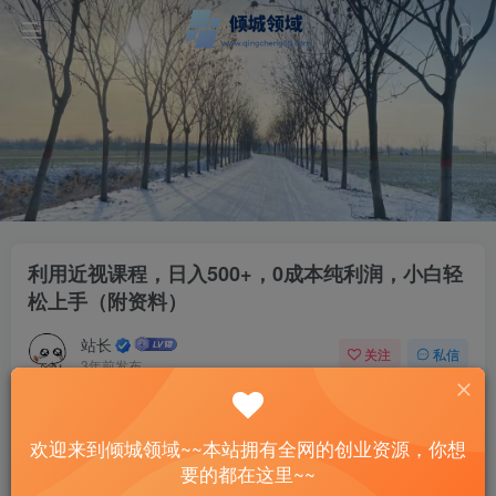
利用近视课程，日入500+，0成本纯利润，小白轻
松上手（附资料）
站长
关注
私信
3年前发布
39
10
付费资源
欢迎来到倾城领域~~本站拥有全网的创业资源，你想
利用近视课程，日入500+，0成本纯利润，小白轻松上手（附资料）
要的都在这里~~
此内容为付费资源，请付费后查看