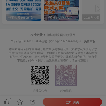
外面收费1680的女粉项目变现，单人单日收益可达1.7k，全自动成交无需维护
小说推文0基础入门教程，0粉就可做，快速上手
友情链接：
倾城领域
网站收录网
Copyright © 2024 ·
倾城领域
·
冀ICP备2024088100号-1
·
负责声明
本网站内容全部来自网络，版权争议与本站无关，如果您认为侵犯了您
的合法权益,请联系我们删除，并向所有持版权者致最深歉意！本站所发
布的一切学习教程、软件等资料仅限用于学习体验和研究目的；请自觉
下载后24小时内删除，如果您喜欢该资料，请支持正版！
关注公众号
站长微信
10
立即购买