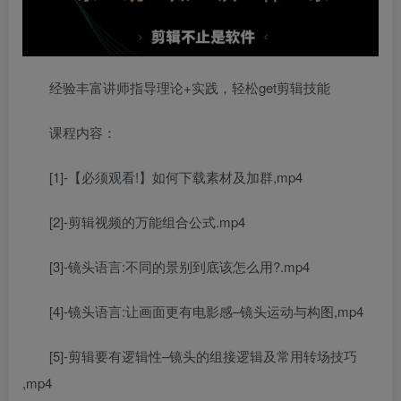
经验丰富讲师指导理论+实践，轻松get剪辑技能
课程内容：
[1]-【必须观看!】如何下载素材及加群,mp4
[2]-剪辑视频的万能组合公式.mp4
[3]-镜头语言:不同的景别到底该怎么用?.mp4
[4]-镜头语言:让画面更有电影感–镜头运动与构图,mp4
[5]-剪辑要有逻辑性–镜头的组接逻辑及常用转场技巧
,mp4