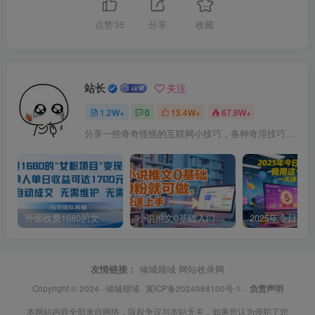
点赞
35
分享
收藏
站长
关注
1.2W+
0
13.4W+
67.9W+
分享一些奇奇怪怪的互联网小技巧，各种奇淫技巧都在本站。
外面收费1680的女粉项目变现，单人单日收益可达1.7k，全自动成交无需维护
小说推文0基础入门教程，0粉就可做，快速上手
友情链接：
倾城领域
网站收录网
Copyright © 2024 ·
倾城领域
·
冀ICP备2024088100号-1
·
负责声明
本网站内容全部来自网络，版权争议与本站无关，如果您认为侵犯了您