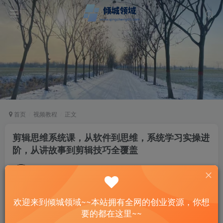
首页
视频教程
正文
剪辑思维系统课，从软件到思维，系统学习实操进
阶，从讲故事到剪辑技巧全覆盖
站长
关注
私信
2年前更新
80
35
欢迎来到倾城领域~~本站拥有全网的创业资源，你想
付费阅读
已售 29
要的都在这里~~
剪辑思维系统课，从软件到思维，系统学习实操进阶，从讲故事到剪辑技巧全覆盖