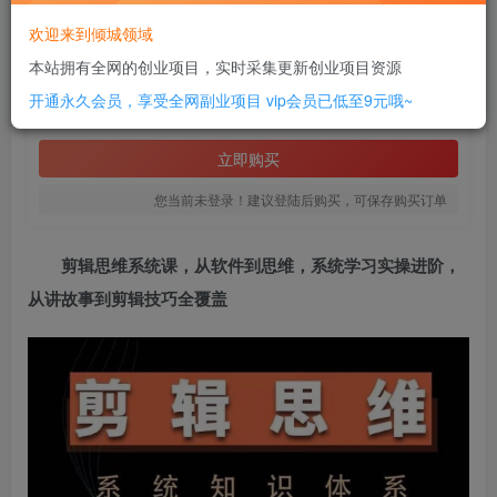
此内容为付费阅读，请付费后查看
欢迎来到倾城领域
2
本站拥有全网的创业项目，实时采集更新创业项目资源
￥
开通永久会员，享受全网副业项目
vip会员已低至9元哦~
免费
SVIP全站会员
立即购买
您当前未登录！建议登陆后购买，可保存购买订单
剪辑思维系统课
，从软件到思维，系统学习实操进阶，
从讲故事到剪辑技巧全覆盖