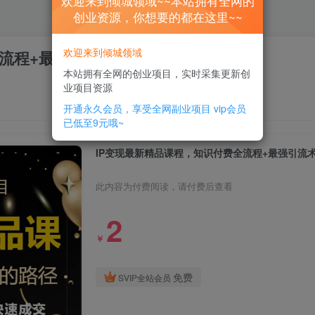
欢迎来到倾城领域~~本站拥有全网的
创业资源，你想要的都在这里~~
欢迎来到倾城领域
流程+最强引流术+小白避坑指南
本站拥有全网的创业项目，实时采集更新创
业项目资源
开通永久会员，享受全网副业项目
vip会员
已低至9元哦~
IP变现最新精品课程，知识付费全流程+最强引流
此内容为付费阅读，请付费后查看
2
￥
免费
SVIP全站会员