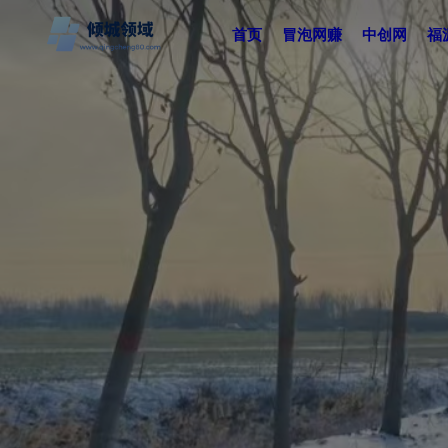
首页
冒泡网赚
中创网
福