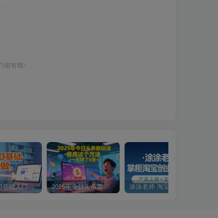
巧都有哦~
小说推文0基础入门教程，0粉就可做，快速上手
2025年今日头条新玩法，我用这个方法，一天挣了5张+
涂涂老师·淘宝无货源创业系列课(产品上架+定经营方)