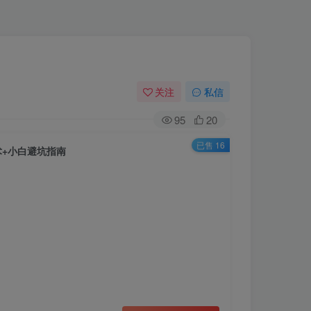
关注
私信
95
20
已售 16
术+小白避坑指南