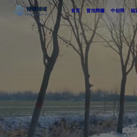
首页
冒泡网赚
中创网
福