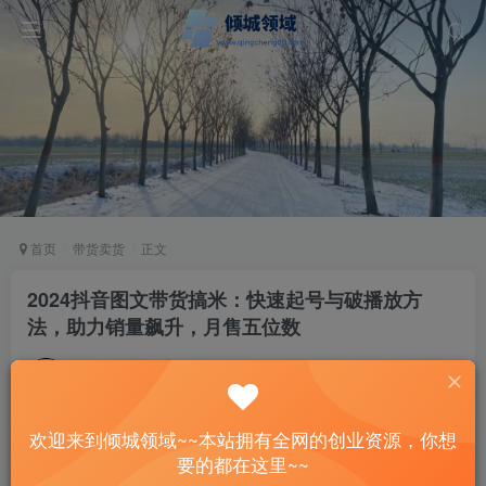
首页
带货卖货
正文
2024抖音图文带货搞米：快速起号与破播放方
法，助力销量飙升，月售五位数
站长
关注
私信
2年前更新
77
12
欢迎来到倾城领域~~本站拥有全网的创业资源，你想
付费阅读
已售 21
要的都在这里~~
2024抖音图文带货搞米：快速起号与破播放方法，助力销量飙升，月售五位数