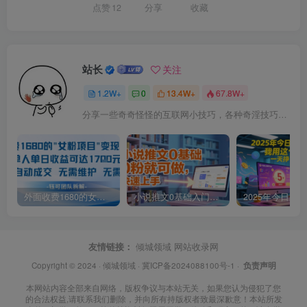
点赞
12
分享
收藏
站长
关注
1.2W+
0
13.4W+
67.8W+
分享一些奇奇怪怪的互联网小技巧，各种奇淫技巧都在本站。
外面收费1680的女粉项目变现，单人单日收益可达1.7k，全自动成交无需维护
小说推文0基础入门教程，0粉就可做，快速上手
友情链接：
倾城领域
网站收录网
Copyright © 2024 ·
倾城领域
·
冀ICP备2024088100号-1
·
负责声明
本网站内容全部来自网络，版权争议与本站无关，如果您认为侵犯了您
的合法权益,请联系我们删除，并向所有持版权者致最深歉意！本站所发