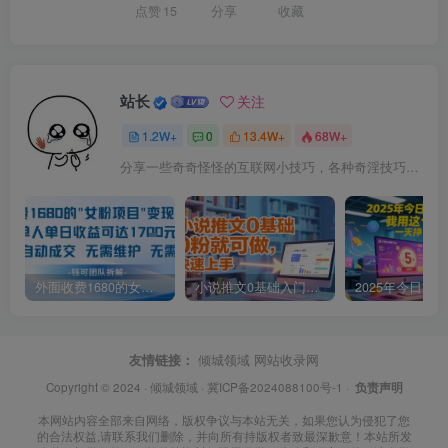
点赞
15
分享
收藏
站长
关注
1.2W+
0
13.4W+
68W+
分享一些奇奇怪怪的互联网小技巧，各种奇淫技巧都在本站。
外面收费1680的女粉项目变现，单人单日收益可达1.7k，全自动成交无需维护
小说推文0基础入门教程，0粉就可做，快速上手
友情链接：
倾城领域
网站收录网
Copyright © 2024 ·
倾城领域
·
冀ICP备2024088100号-1
·
负责声明
本网站内容全部来自网络，版权争议与本站无关，如果您认为侵犯了您
的合法权益,请联系我们删除，并向所有持版权者致最深歉意！本站所发