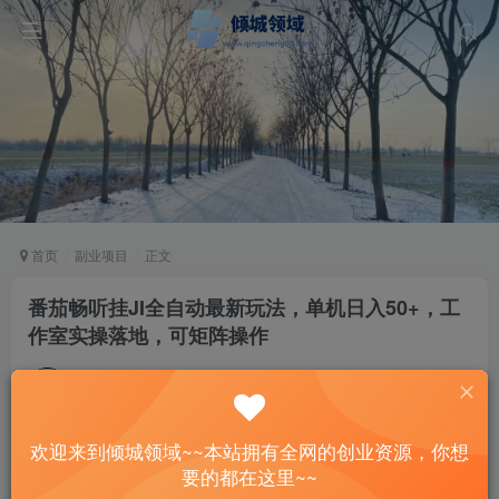
首页
副业项目
正文
番茄畅听挂JI全自动最新玩法，单机日入50+，工
作室实操落地，可矩阵操作
站长
关注
私信
2年前更新
96
15
欢迎来到倾城领域~~本站拥有全网的创业资源，你想
付费资源
要的都在这里~~
番茄畅听挂JI全自动最新玩法，单机日入50+，工作室实操落地，可矩阵操作