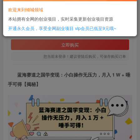
此内容为付费阅读，请付费后查看
欢迎来到倾城领域
2
本站拥有全网的创业项目，实时采集更新创业项目资源
￥
开通永久会员，享受全网副业项目
vip会员已低至9元哦~
免费
SVIP全站会员
立即购买
您当前未登录！建议登陆后购买，可保存购买订单
蓝海赛道之国学变现
：小白操作无压力，月入 1 W + 唾
手可得【揭秘】