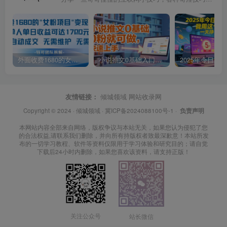
外面收费1680的女粉项目变现，单人单日收益可达1.7k，全自动成交无需维护
小说推文0基础入门教程，0粉就可做，快速上手
友情链接：
倾城领域
网站收录网
Copyright © 2024 ·
倾城领域
·
冀ICP备2024088100号-1
·
负责声明
本网站内容全部来自网络，版权争议与本站无关，如果您认为侵犯了您
的合法权益,请联系我们删除，并向所有持版权者致最深歉意！本站所发
布的一切学习教程、软件等资料仅限用于学习体验和研究目的；请自觉
下载后24小时内删除，如果您喜欢该资料，请支持正版！
关注公众号
站长微信