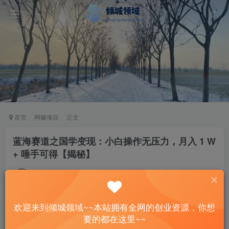
首页
网赚项目
正文
蓝海赛道之国学变现：小白操作无压力，月入 1 W
+ 唾手可得【揭秘】
站长
关注
私信
2年前更新
146
14
欢迎来到倾城领域~~本站拥有全网的创业资源，你想
付费阅读
已售 23
要的都在这里~~
蓝海赛道之国学变现：小白操作无压力，月入 1 W + 唾手可得【揭秘】