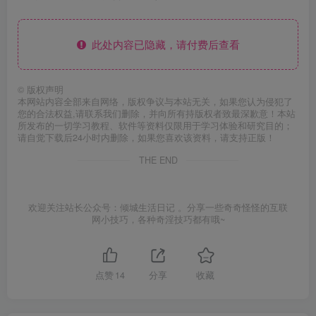
此处内容已隐藏，请付费后查看
©
版权声明
本网站内容全部来自网络，版权争议与本站无关，如果您认为侵犯了
您的合法权益,请联系我们删除，并向所有持版权者致最深歉意！本站
所发布的一切学习教程、软件等资料仅限用于学习体验和研究目的；
请自觉下载后24小时内删除，如果您喜欢该资料，请支持正版！
THE END
欢迎关注站长公众号：倾城生活日记 。分享一些奇奇怪怪的互联
网小技巧，各种奇淫技巧都有哦~
点赞
14
分享
收藏