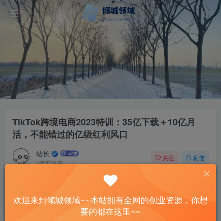
TikTok跨境电商2023特训：35亿下载＋10亿月
活，不能错过的亿级红利风口
站长
关注
私信
3年前发布
46
14
付费资源
欢迎来到倾城领域~~本站拥有全网的创业资源，你想
TikTok跨境电商2023特训：35亿下载＋10亿月活，不能错过的亿级红利风口
要的都在这里~~
此内容为付费资源，请付费后查看