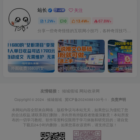
站长
关注
1.2W+
0
13.4W+
67.8W+
分享一些奇奇怪怪的互联网小技巧，各种奇淫技巧都在本站。
外面收费1680的女粉项目变现，单人单日收益可达1.7k，全自动成交无需维护
小说推文0基础入门教程，0粉就可做，快速上手
友情链接：
倾城领域
网站收录网
Copyright © 2024 ·
倾城领域
·
冀ICP备2024088100号-1
·
负责声明
本网站内容全部来自网络，版权争议与本站无关，如果您认为侵犯了您
的合法权益,请联系我们删除，并向所有持版权者致最深歉意！本站所发
布的一切学习教程、软件等资料仅限用于学习体验和研究目的；请自觉
下载后24小时内删除，如果您喜欢该资料，请支持正版！