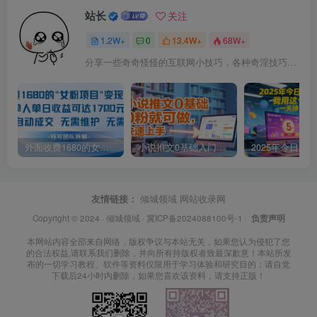
站长
关注
1.2W+
0
13.4W+
68W+
分享一些奇奇怪怪的互联网小技巧，各种奇淫技巧都在本站。
外面收费1680的女粉项目变现，单人单日收益可达1.7k，全自动成交无需维护
小说推文0基础入门教程，0粉就可做，快速上手
友情链接：
倾城领域
网站收录网
Copyright © 2024 ·
倾城领域
·
冀ICP备2024088100号-1
·
负责声明
本网站内容全部来自网络，版权争议与本站无关，如果您认为侵犯了您
的合法权益,请联系我们删除，并向所有持版权者致最深歉意！本站所发
布的一切学习教程、软件等资料仅限用于学习体验和研究目的；请自觉
下载后24小时内删除，如果您喜欢该资料，请支持正版！