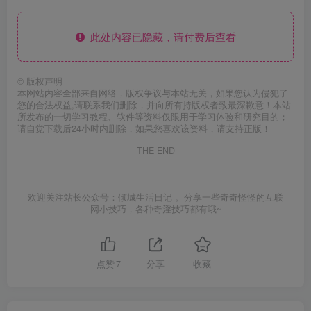
此处内容已隐藏，请付费后查看
©
版权声明
本网站内容全部来自网络，版权争议与本站无关，如果您认为侵犯了
您的合法权益,请联系我们删除，并向所有持版权者致最深歉意！本站
所发布的一切学习教程、软件等资料仅限用于学习体验和研究目的；
请自觉下载后24小时内删除，如果您喜欢该资料，请支持正版！
THE END
欢迎关注站长公众号：倾城生活日记 。分享一些奇奇怪怪的互联
网小技巧，各种奇淫技巧都有哦~
点赞
7
分享
收藏