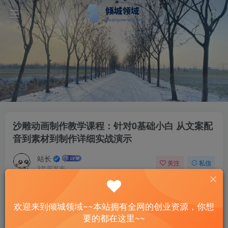
沙雕动画制作教学课程：针对0基础小白 从文案配
音到素材到制作详细实战演示
站长
关注
私信
3年前发布
70
7
付费资源
欢迎来到倾城领域~~本站拥有全网的创业资源，你想
沙雕动画制作教学课程：针对0基础小白 从文案配音到素材到制作详细实战演示
要的都在这里~~
此内容为付费资源，请付费后查看