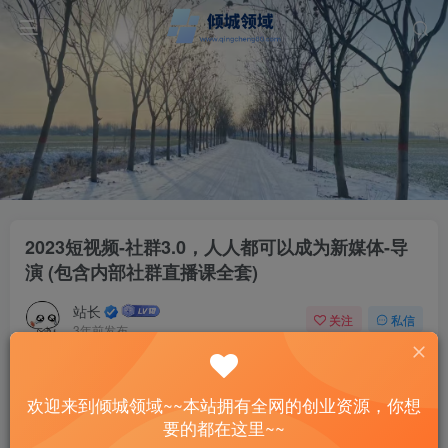
2023短视频-社群3.0，人人都可以成为新媒体-导
演 (包含内部社群直播课全套)
站长
关注
私信
3年前发布
80
5
付费资源
欢迎来到倾城领域~~本站拥有全网的创业资源，你想
2023短视频-社群3.0，人人都可以成为新媒体-导演 (包含内部社群直播课全套)
要的都在这里~~
此内容为付费资源，请付费后查看