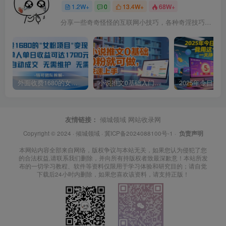
1.2W+
0
13.4W+
68W+
分享一些奇奇怪怪的互联网小技巧，各种奇淫技巧都在本站。
外面收费1680的女粉项目变现，单人单日收益可达1.7k，全自动成交无需维护
小说推文0基础入门教程，0粉就可做，快速上手
友情链接：
倾城领域
网站收录网
Copyright © 2024 ·
倾城领域
·
冀ICP备2024088100号-1
·
负责声明
本网站内容全部来自网络，版权争议与本站无关，如果您认为侵犯了您
的合法权益,请联系我们删除，并向所有持版权者致最深歉意！本站所发
布的一切学习教程、软件等资料仅限用于学习体验和研究目的；请自觉
下载后24小时内删除，如果您喜欢该资料，请支持正版！