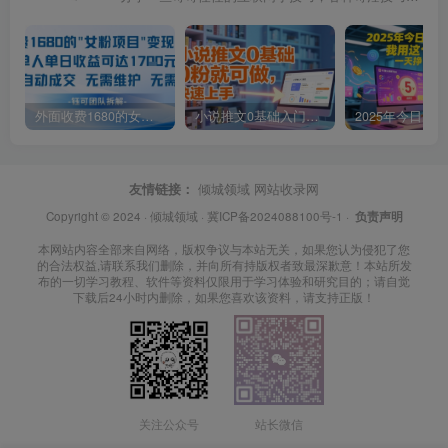
外面收费1680的女粉项目变现，单人单日收益可达1.7k，全自动成交无需维护
小说推文0基础入门教程，0粉就可做，快速上手
友情链接：
倾城领域
网站收录网
Copyright © 2024 ·
倾城领域
·
冀ICP备2024088100号-1
·
负责声明
本网站内容全部来自网络，版权争议与本站无关，如果您认为侵犯了您
的合法权益,请联系我们删除，并向所有持版权者致最深歉意！本站所发
布的一切学习教程、软件等资料仅限用于学习体验和研究目的；请自觉
下载后24小时内删除，如果您喜欢该资料，请支持正版！
关注公众号
站长微信