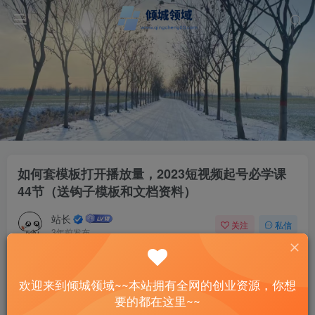
如何套模板打开播放量，2023短视频起号必学课
44节（送钩子模板和文档资料）
站长
关注
私信
3年前发布
41
6
付费资源
欢迎来到倾城领域~~本站拥有全网的创业资源，你想
如何套模板打开播放量，2023短视频起号必学课44节（送钩子模板和文档资料）
要的都在这里~~
此内容为付费资源，请付费后查看