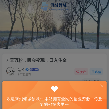
7 天万粉，吸金变现，日入斗金
站长
关注
私信
2年前发布
77
9
付费资源
已售 1
7 天万粉，吸金变现，日入斗金
欢迎来到倾城领域~~本站拥有全网的创业资源，你想
此内容为付费资源，请付费后查看
要的都在这里~~