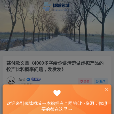
某付款文章《4000多字给你讲清楚做虚拟产品的
投产比和概率问题，发发发》
站长
关注
私信
3年前发布
12
0
付费资源
欢迎来到倾城领域~~本站拥有全网的创业资源，你想
某付款文章《4000多字给你讲清楚做虚拟产品的投产比和概率问题，发发发》
要的都在这里~~
此内容为付费资源，请付费后查看