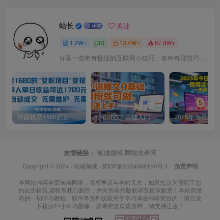
站长
关注
1.2W+
0
13.4W+
67.8W+
分享一些奇奇怪怪的互联网小技巧，各种奇淫技巧都在本站。
外面收费1680的女粉项目变现，单人单日收益可达1.7k，全自动成交无需维护
小说推文0基础入门教程，0粉就可做，快速上手
友情链接：
倾城领域
网站收录网
Copyright © 2024 ·
倾城领域
·
冀ICP备2024088100号-1
·
负责声明
本网站内容全部来自网络，版权争议与本站无关，如果您认为侵犯了您
的合法权益,请联系我们删除，并向所有持版权者致最深歉意！本站所发
布的一切学习教程、软件等资料仅限用于学习体验和研究目的；请自觉
下载后24小时内删除，如果您喜欢该资料，请支持正版！