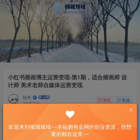
小红书插画博主运营变现-第1期，适合插画师 设
计师 美术老师自媒体运营变现
站长
关注
私信
3年前发布
42
7
付费资源
欢迎来到倾城领域~~本站拥有全网的创业资源，你想
小红书插画博主运营变现-第1期，适合插画师 设计师 美术老师自媒体运营变现
要的都在这里~~
此内容为付费资源，请付费后查看