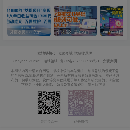
外面收费1680的女粉项目变现，单人单日收益可达1.7k，全自动成交无需维护
小说推文0基础入门教程，0粉就可做，快速上手
友情链接：
倾城领域
网站收录网
Copyright © 2024 ·
倾城领域
·
冀ICP备2024088100号-1
·
负责声明
本网站内容全部来自网络，版权争议与本站无关，如果您认为侵犯了您
的合法权益,请联系我们删除，并向所有持版权者致最深歉意！本站所发
布的一切学习教程、软件等资料仅限用于学习体验和研究目的；请自觉
下载后24小时内删除，如果您喜欢该资料，请支持正版！
关注公众号
站长微信