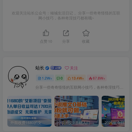
欢迎关注站长公众号：倾城生活日记 。分享一些奇奇怪怪的互联
网小技巧，各种奇淫技巧都有哦~
点赞
10
分享
收藏
站长
关注
1.2W+
0
13.4W+
67.8W+
分享一些奇奇怪怪的互联网小技巧，各种奇淫技巧都在本站。
外面收费1680的女粉项目变现，单人单日收益可达1.7k，全自动成交无需维护
小说推文0基础入门教程，0粉就可做，快速上手