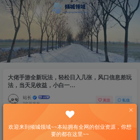
大佬手游全新玩法，轻松日入几张，风口信息差玩
法，当天见收益，小白一…
站长
关注
私信
2年前发布
48
10
付费资源
欢迎来到倾城领域~~本站拥有全网的创业资源，你想
大佬手游全新玩法，轻松日入几张，风口信息差玩法，当天见收益，小白一…
要的都在这里~~
此内容为付费资源，请付费后查看