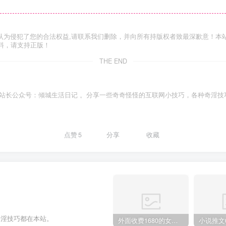
认为侵犯了您的合法权益,请联系我们删除，并向所有持版权者致最深歉意！本
料，请支持正版！
THE END
站长公众号：倾城生活日记 。分享一些奇奇怪怪的互联网小技巧，各种奇淫技
点赞
5
分享
收藏
奇淫技巧都在本站。
外面收费1680的女粉项目变现，单人单日收益可达1.7k，全自动成交无需维护