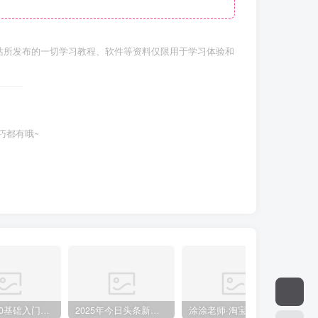
站所发布的一切学习教程、软件等资料仅限用于学习体验和
巧都有哦~
小说推文0基础入门教程，0粉就可做，快速上手
2025年今日头条新玩法，我用这个方法，一天挣了5张+
涂涂老师·淘宝无货源创业系列课(产品上架+定经营方)