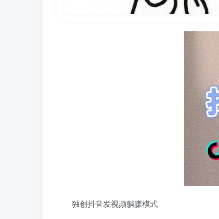
独创抖音发视频躺赚模式