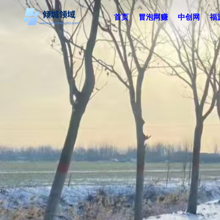
首页
冒泡网赚
中创网
福