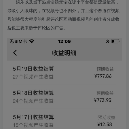
娱乐以及当下热点话题无论在哪个平台都是流量最高，
最吸引人眼球的，在视频号也不例外，并且这个赛道在视频
号能够很大程度的引起评论区互动而视频号的创作者分成收
益也主要来源于评论区的广告。