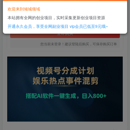
12
欢迎来到倾城领域
￥
本站拥有全网的创业项目，实时采集更新创业项目资源
免费
SVIP全站会员
开通永久会员，享受全网副业项目
vip会员已低至9元哦~
立即购买
您当前未登录！建议登陆后购买，可保存购买订单