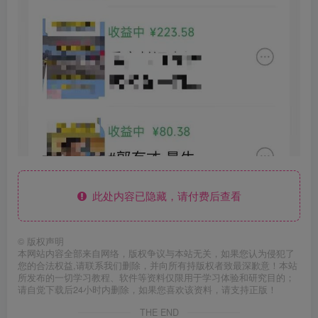
此处内容已隐藏，请付费后查看
©
版权声明
本网站内容全部来自网络，版权争议与本站无关，如果您认为侵犯了
您的合法权益,请联系我们删除，并向所有持版权者致最深歉意！本站
所发布的一切学习教程、软件等资料仅限用于学习体验和研究目的；
请自觉下载后24小时内删除，如果您喜欢该资料，请支持正版！
THE END