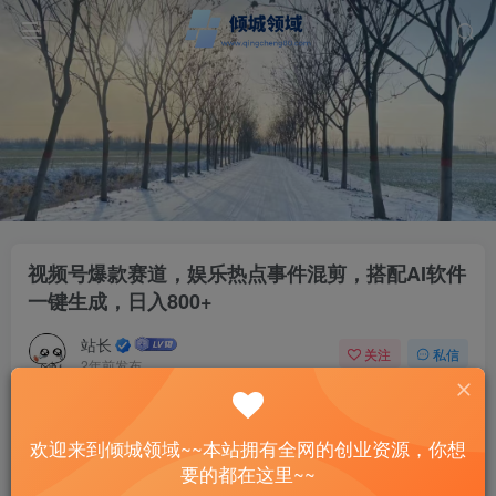
视频号爆款赛道，娱乐热点事件混剪，搭配AI软件
一键生成，日入800+
站长
关注
私信
2年前发布
61
13
付费资源
欢迎来到倾城领域~~本站拥有全网的创业资源，你想
视频号爆款赛道，娱乐热点事件混剪，搭配AI软件一键生成，日入800+
要的都在这里~~
此内容为付费资源，请付费后查看