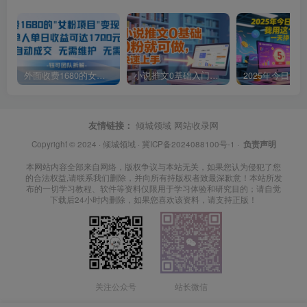
外面收费1680的女粉项目变现，单人单日收益可达1.7k，全自动成交无需维护
小说推文0基础入门教程，0粉就可做，快速上手
友情链接：
倾城领域
网站收录网
Copyright © 2024 ·
倾城领域
·
冀ICP备2024088100号-1
·
负责声明
本网站内容全部来自网络，版权争议与本站无关，如果您认为侵犯了您
的合法权益,请联系我们删除，并向所有持版权者致最深歉意！本站所发
布的一切学习教程、软件等资料仅限用于学习体验和研究目的；请自觉
下载后24小时内删除，如果您喜欢该资料，请支持正版！
关注公众号
站长微信