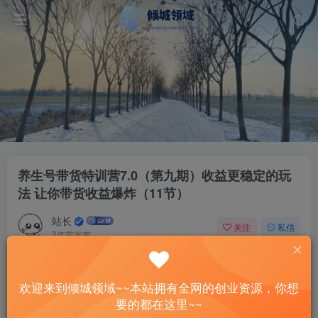
养生号带货特训营7.0（第九期）收益更稳定的玩
法 让你带货收益爆炸（11节）
站长
关注
私信
3年前发布
52
12
付费资源
欢迎来到倾城领域~~本站拥有全网的创业资源，你想
养生号带货特训营7.0（第九期）收益更稳定的玩法 让你带货收益爆炸（11节）
要的都在这里~~
此内容为付费资源，请付费后查看