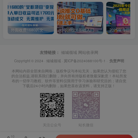
外面收费1680的女粉项目变现，单人单日收益可达1.7k，全自动成交无需维护
小说推文0基础入门教程，0粉就可做，快速上手
友情链接：
倾城领域
网站收录网
Copyright © 2024 ·
倾城领域
·
冀ICP备2024088100号-1
·
负责声明
本网站内容全部来自网络，版权争议与本站无关，如果您认为侵犯了您
的合法权益,请联系我们删除，并向所有持版权者致最深歉意！本站所发
布的一切学习教程、软件等资料仅限用于学习体验和研究目的；请自觉
下载后24小时内删除，如果您喜欢该资料，请支持正版！
关注公众号
站长微信
10