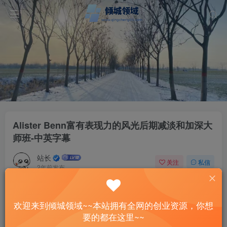
Alister Benn富有表现力的风光后期减淡和加深大
师班-中英字幕
站长
关注
私信
2年前发布
59
10
付费资源
欢迎来到倾城领域~~本站拥有全网的创业资源，你想
Alister Benn富有表现力的风光后期减淡和加深大师班-中英字幕
要的都在这里~~
此内容为付费资源，请付费后查看