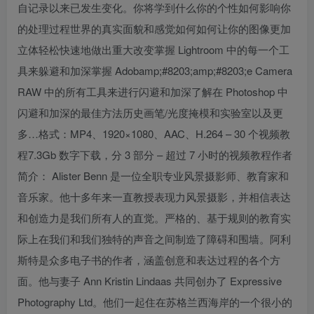
自记录以来已发生变化。你将学到什么你的个性如何影响你
的处理过程世界的真实面貌和感觉如何如何让你的图像更加
立体轻松快速地做出重大改变掌握 Lightroom 中的每一个工
具来躲避和加深掌握 Adobamp;#8203;amp;#8203;e Camera
RAW 中的所有工具来进行闪避和加深了解在 Photoshop 中
闪避和加深的最佳方法历史画笔/光度掩模和实验室以及更
多…格式：MP4、1920×1080、AAC、H.264 – 30 个视频教
程7.3Gb 数字下载，分 3 部分 – 超过 7 小时的视频教程作者
简介： Alister Benn 是一位全职专业风景摄影师、教育家和
音乐家。他十多年来一直教授表现力风景摄影，并相信表达
和创造力是我们所有人的直觉。严格的、基于规则的教育实
际上在我们和我们独特的声音之间制造了障碍和围墙。阿利
斯特是众多电子书的作者，涵盖创意和表达过程的各个方
面。他与妻子 Ann Kristin Lindaas 共同创办了 Expressive
Photography Ltd。他们一起住在苏格兰西海岸的一个很小的