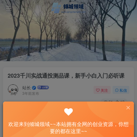
2023千川实战通投测品课，新手小白入门必听课
站长
关注
私信
3年前发布
61
13
付费资源
2023千川实战通投测品课，新手小白入门必听课
欢迎来到倾城领域~~本站拥有全网的创业资源，你想
此内容为付费资源，请付费后查看
要的都在这里~~