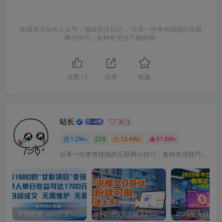
欢迎关注站长公众号：倾城生活日记 。分享一些奇奇怪怪的互联
网小技巧，各种奇淫技巧都有哦~
点赞
13
分享
收藏
站长
关注
1.2W+
0
13.4W+
67.8W+
分享一些奇奇怪怪的互联网小技巧，各种奇淫技巧都在本站。
外面收费1680的女粉项目变现，单人单日收益可达1.7k，全自动成交无需维护
小说推文0基础入门教程，0粉就可做，快速上手