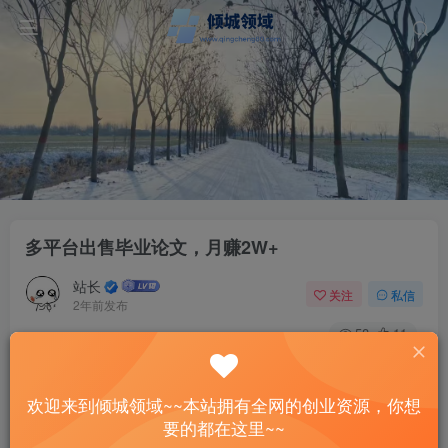
多平台出售毕业论文，月赚2W+
站长
关注
私信
2年前发布
58
11
付费资源
已售 3
多平台出售毕业论文，月赚2W+
欢迎来到倾城领域~~本站拥有全网的创业资源，你想
此内容为付费资源，请付费后查看
要的都在这里~~