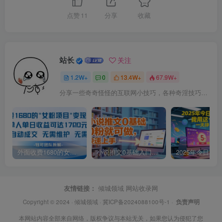
点赞
11
分享
收藏
站长
关注
1.2W+
0
13.4W+
67.9W+
分享一些奇奇怪怪的互联网小技巧，各种奇淫技巧都在本站。
外面收费1680的女粉项目变现，单人单日收益可达1.7k，全自动成交无需维护
小说推文0基础入门教程，0粉就可做，快速上手
友情链接：
倾城领域
网站收录网
Copyright © 2024 ·
倾城领域
·
冀ICP备2024088100号-1
·
负责声明
本网站内容全部来自网络，版权争议与本站无关，如果您认为侵犯了您