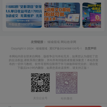
外面收费1680的女粉项目变现，单人单日收益可达1.7k，全自动成交无需维护
小说推文0基础入门教程，0粉就可做，快速上手
友情链接：
倾城领域
网站收录网
Copyright © 2024 ·
倾城领域
·
冀ICP备2024088100号-1
·
负责声明
本网站内容全部来自网络，版权争议与本站无关，如果您认为侵犯了您
的合法权益,请联系我们删除，并向所有持版权者致最深歉意！本站所发
布的一切学习教程、软件等资料仅限用于学习体验和研究目的；请自觉
下载后24小时内删除，如果您喜欢该资料，请支持正版！
关注公众号
站长微信