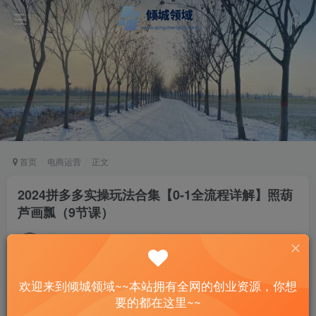
首页
电商运营
正文
2024拼多多实操玩法合集【0-1全流程详解】照葫
芦画瓢（9节课）
站长
关注
私信
2年前发布
39
10
欢迎来到倾城领域~~本站拥有全网的创业资源，你想
付费资源
要的都在这里~~
2024拼多多实操玩法合集【0-1全流程详解】照葫芦画瓢（9节课）