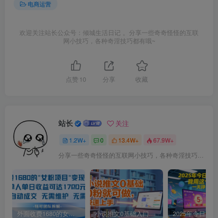
电商运营
欢迎关注站长公众号：倾城生活日记 。分享一些奇奇怪怪的互联
网小技巧，各种奇淫技巧都有哦~
点赞
10
分享
收藏
站长
关注
1.2W+
0
13.4W+
67.9W+
分享一些奇奇怪怪的互联网小技巧，各种奇淫技巧都在本站。
外面收费1680的女粉项目变现，单人单日收益可达1.7k，全自动成交无需维护
小说推文0基础入门教程，0粉就可做，快速上手