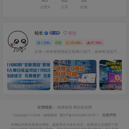
点赞
8
分享
收藏
站长
关注
1.2W+
0
13.4W+
67.9W+
分享一些奇奇怪怪的互联网小技巧，各种奇淫技巧都在本站。
外面收费1680的女粉项目变现，单人单日收益可达1.7k，全自动成交无需维护
小说推文0基础入门教程，0粉就可做，快速上手
友情链接：
倾城领域
网站收录网
Copyright © 2024 ·
倾城领域
·
冀ICP备2024088100号-1
·
负责声明
本网站内容全部来自网络，版权争议与本站无关，如果您认为侵犯了您