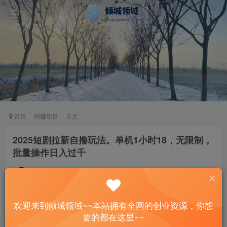
首页
网赚项目
正文
2025短剧拉新自撸玩法。单机1小时18，无限制，
批量操作日入过千
站长
关注
私信
4个月前更新
39
8
欢迎来到倾城领域~~本站拥有全网的创业资源，你想
付费资源
要的都在这里~~
2025短剧拉新自撸玩法。单机1小时18，无限制，批量操作日入过千