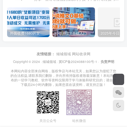
外面收费1680的女粉项目变现，单人单日收益可达1.7k，全自动成交无需维护
小说推文0基础入门教程，0粉就可做，快速上手
友情链接：
倾城领域
网站收录网
Copyright © 2024 ·
倾城领域
·
冀ICP备2024088100号-1
·
负责声明
本网站内容全部来自网络，版权争议与本站无关，如果您认为侵犯了您
的合法权益,请联系我们删除，并向所有持版权者致最深歉意！本站所发
布的一切学习教程、软件等资料仅限用于学习体验和研究目的；请自觉
下载后24小时内删除，如果您喜欢该资料，请支持正版！
关注公众号
站长微信