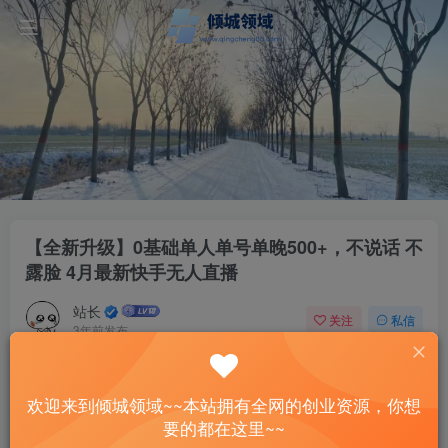
【全新升级】0基础单人单号单晚500+，不说话 不
露脸 4月最新快手无人直播
站长
关注
私信
3年前发布
62
7
付费资源
欢迎来到倾城领域~~本站拥有全网的创业资源，你想
【全新升级】0基础单人单号单晚500+，不说话 不露脸 4月最新快手无人直播
要的都在这里~~
此内容为付费资源，请付费后查看