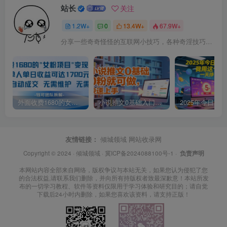
站长
关注
1.2W+
0
13.4W+
67.9W+
分享一些奇奇怪怪的互联网小技巧，各种奇淫技巧都在本站。
外面收费1680的女粉项目变现，单人单日收益可达1.7k，全自动成交无需维护
小说推文0基础入门教程，0粉就可做，快速上手
友情链接：
倾城领域
网站收录网
Copyright © 2024 ·
倾城领域
·
冀ICP备2024088100号-1
·
负责声明
本网站内容全部来自网络，版权争议与本站无关，如果您认为侵犯了您
的合法权益,请联系我们删除，并向所有持版权者致最深歉意！本站所发
布的一切学习教程、软件等资料仅限用于学习体验和研究目的；请自觉
下载后24小时内删除，如果您喜欢该资料，请支持正版！