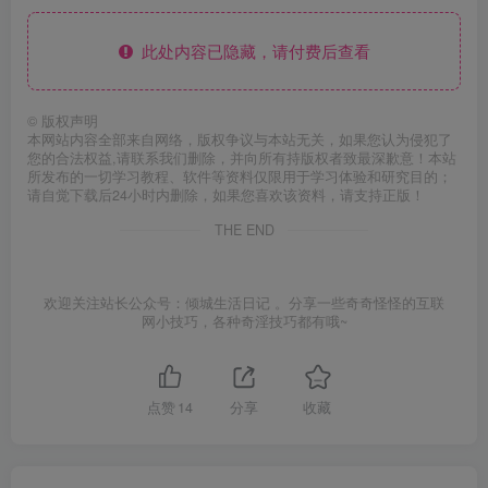
此处内容已隐藏，请付费后查看
©
版权声明
本网站内容全部来自网络，版权争议与本站无关，如果您认为侵犯了
您的合法权益,请联系我们删除，并向所有持版权者致最深歉意！本站
所发布的一切学习教程、软件等资料仅限用于学习体验和研究目的；
请自觉下载后24小时内删除，如果您喜欢该资料，请支持正版！
THE END
欢迎关注站长公众号：倾城生活日记 。分享一些奇奇怪怪的互联
网小技巧，各种奇淫技巧都有哦~
点赞
14
分享
收藏