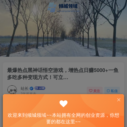
最爆热点黑神话悟空游戏，增热点日赚5000+一鱼
多吃多种变现方式！可立…
站长
关注
私信
2年前发布
30
14
付费资源
已售 15
欢迎来到倾城领域~~本站拥有全网的创业资源，你想
最爆热点黑神话悟空游戏，增热点日赚5000+一鱼多吃多种变现方式！可立…
要的都在这里~~
此内容为付费资源，请付费后查看