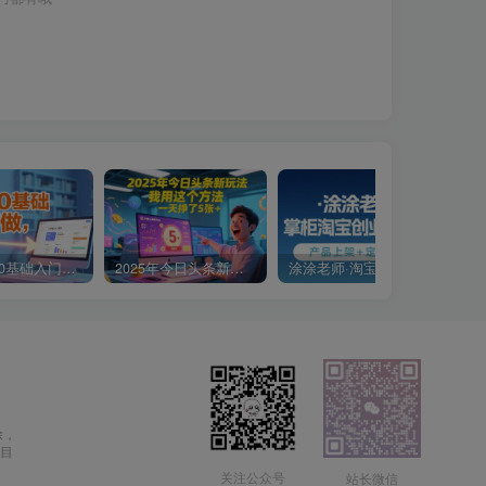
小说推文0基础入门教程，0粉就可做，快速上手
2025年今日头条新玩法，我用这个方法，一天挣了5张+
涂涂老师·淘宝无货源创业系列课(产品上架+定经营方)
除，
目
关注公众号
站长微信