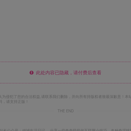
此处内容已隐藏，请付费后查看
认为侵犯了您的合法权益,请联系我们删除，并向所有持版权者致最深歉意！本
料，请支持正版！
THE END
站长公众号：倾城生活日记 。分享一些奇奇怪怪的互联网小技巧，各种奇淫技