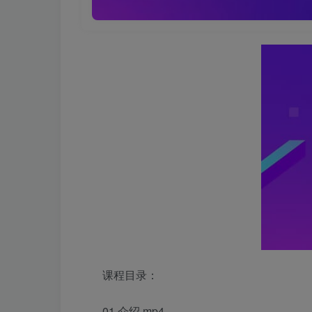
课程目录：
01.介绍.mp4