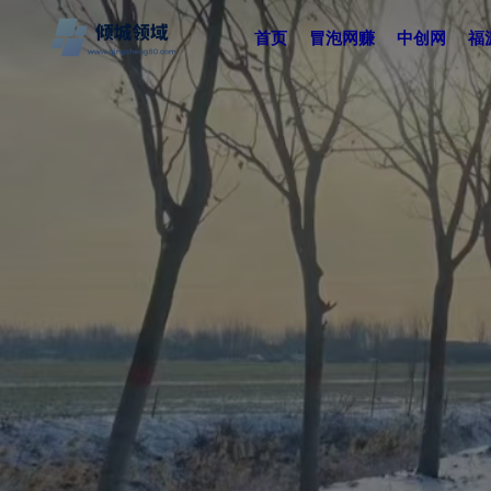
首页
冒泡网赚
中创网
福