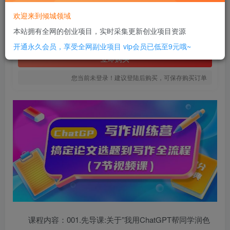
16
欢迎来到倾城领域
￥
本站拥有全网的创业项目，实时采集更新创业项目资源
免费
SVIP全站会员
开通永久会员，享受全网副业项目
vip会员已低至9元哦~
立即购买
您当前未登录！建议登陆后购买，可保存购买订单
课程内容：001.先导课:关于”我用ChatGPT帮同学润色