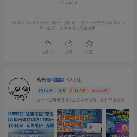
THE END
欢迎关注站长公众号：倾城生活日记 。分享一些奇奇怪怪的互联
网小技巧，各种奇淫技巧都有哦~
点赞
11
分享
收藏
站长
关注
1.2W+
0
13.4W+
67.9W+
分享一些奇奇怪怪的互联网小技巧，各种奇淫技巧都在本站。
外面收费1680的女粉项目变现，单人单日收益可达1.7k，全自动成交无需维护
小说推文0基础入门教程，0粉就可做，快速上手