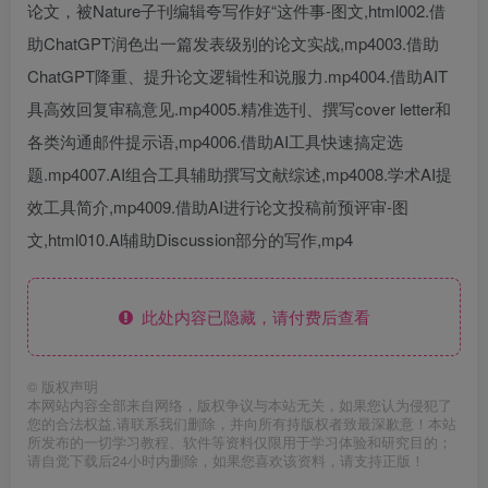
论文，被Nature子刊编辑夸写作好“这件事-图文,html002.借
助ChatGPT润色出一篇发表级别的论文实战,mp4003.借助
ChatGPT降重、提升论文逻辑性和说服力.mp4004.借助AIT
具高效回复审稿意见.mp4005.精准选刊、撰写cover letter和
各类沟通邮件提示语,mp4006.借助AI工具快速搞定选
题.mp4007.AI组合工具辅助撰写文献综述,mp4008.学术AI提
效工具简介,mp4009.借助AI进行论文投稿前预评审-图
文,html010.Al辅助Discussion部分的写作,mp4
此处内容已隐藏，请付费后查看
©
版权声明
本网站内容全部来自网络，版权争议与本站无关，如果您认为侵犯了
您的合法权益,请联系我们删除，并向所有持版权者致最深歉意！本站
所发布的一切学习教程、软件等资料仅限用于学习体验和研究目的；
请自觉下载后24小时内删除，如果您喜欢该资料，请支持正版！