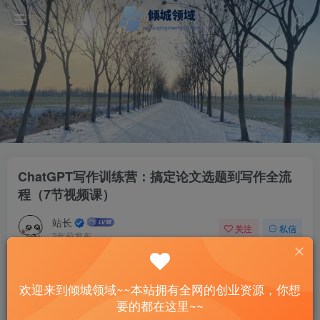
ChatGPT写作训练营：搞定论文选题到写作全流
程（7节视频课）
站长
关注
私信
2年前发布
47
11
付费资源
欢迎来到倾城领域~~本站拥有全网的创业资源，你想
ChatGPT写作训练营：搞定论文选题到写作全流程（7节视频课）
要的都在这里~~
此内容为付费资源，请付费后查看