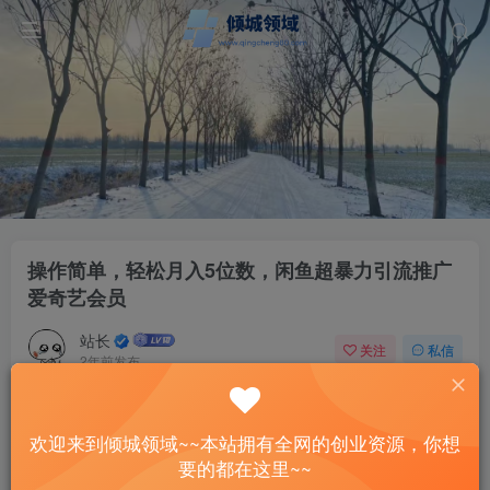
操作简单，轻松月入5位数，闲鱼超暴力引流推广
爱奇艺会员
站长
关注
私信
2年前发布
40
9
付费资源
已售 2
欢迎来到倾城领域~~本站拥有全网的创业资源，你想
操作简单，轻松月入5位数，闲鱼超暴力引流推广爱奇艺会员
要的都在这里~~
此内容为付费资源，请付费后查看