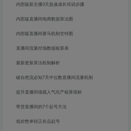
内部版新主播3天急速成长培训步骤
内部版直播间电商数据算法图
内部版直播间赛马机制甘特图
直播间流量控场数据核算表
最新更新算法机制解析
破自然流必知7天中位数直播间流量机制
提升直播间场观人气坑产核算指标
带货直播间的7个起号方法
低价憋单转正价品起号