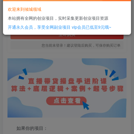
6
欢迎来到倾城领域
￥
本站拥有全网的创业项目，实时采集更新创业项目资源
免费
SVIP全站会员
开通永久会员，享受全网副业项目
vip会员已低至9元哦~
立即购买
您当前未登录！建议登陆后购买，可保存购买订单
如果你的项目：