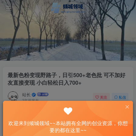
最新色粉变现野路子，日引500+老色批 可不加好
友直接变现 小白轻松日入700+
站长
关注
私信
2年前发布
33
11
付费资源
欢迎来到倾城领域~~本站拥有全网的创业资源，你想
最新色粉变现野路子，日引500+老色批 可不加好友直接变现 小白轻松日入700+
要的都在这里~~
此内容为付费资源，请付费后查看