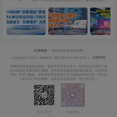
外面收费1680的女粉项目变现，单人单日收益可达1.7k，全自动成交无需维护
小说推文0基础入门教程，0粉就可做，快速上手
友情链接：
倾城领域
网站收录网
Copyright © 2024 ·
倾城领域
·
冀ICP备2024088100号-1
·
负责声明
本网站内容全部来自网络，版权争议与本站无关，如果您认为侵犯了您
的合法权益,请联系我们删除，并向所有持版权者致最深歉意！本站所发
布的一切学习教程、软件等资料仅限用于学习体验和研究目的；请自觉
下载后24小时内删除，如果您喜欢该资料，请支持正版！
关注公众号
站长微信