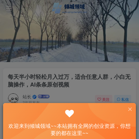
每天半小时轻松月入过万，适合任意人群，小白无
脑操作，AI条条原创视频
站长
关注
私信
2年前发布
41
12
付费资源
欢迎来到倾城领域~~本站拥有全网的创业资源，你想
每天半小时轻松月入过万，适合任意人群，小白无脑操作，AI条条原创视频
要的都在这里~~
此内容为付费资源，请付费后查看