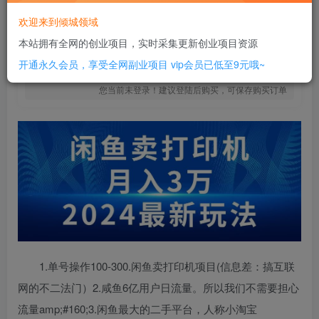
18
￥
欢迎来到倾城领域
免费
SVIP全站会员
本站拥有全网的创业项目，实时采集更新创业项目资源
立即购买
开通永久会员，享受全网副业项目
vip会员已低至9元哦~
您当前未登录！建议登陆后购买，可保存购买订单
1.单号操作100-300.闲鱼卖打印机项目(信息差：搞互联
网的不二法门）2.咸鱼6亿用户日流量。所以我们不需要担心
流量amp;#160;3.闲鱼最大的二手平台，人称小淘宝