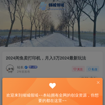
2024闲鱼卖打印机，月入3万2024最新玩法
站长
关注
私信
2年前发布
50
6
付费资源
2024闲鱼卖打印机，月入3万2024最新玩法
欢迎来到倾城领域~~本站拥有全网的创业资源，你想
此内容为付费资源，请付费后查看
要的都在这里~~