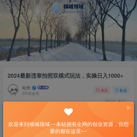
2024最新违章拍照双模式玩法，实操日入1000+
站长
关注
私信
2年前发布
15
0
付费资源
已售 1
2024最新违章拍照双模式玩法，实操日入1000+
欢迎来到倾城领域~~本站拥有全网的创业资源，你想
此内容为付费资源，请付费后查看
要的都在这里~~