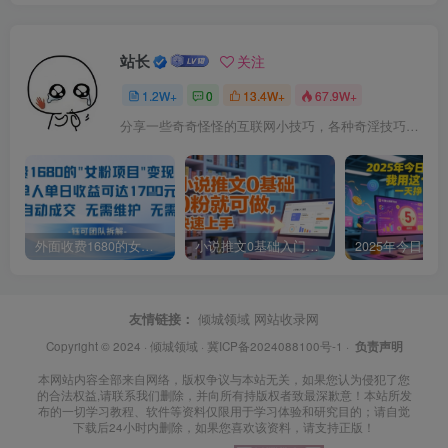
站长
关注
1.2W+
0
13.4W+
67.9W+
分享一些奇奇怪怪的互联网小技巧，各种奇淫技巧都在本站。
外面收费1680的女粉项目变现，单人单日收益可达1.7k，全自动成交无需维护
小说推文0基础入门教程，0粉就可做，快速上手
友情链接：
倾城领域
网站收录网
Copyright © 2024 ·
倾城领域
·
冀ICP备2024088100号-1
·
负责声明
本网站内容全部来自网络，版权争议与本站无关，如果您认为侵犯了您
的合法权益,请联系我们删除，并向所有持版权者致最深歉意！本站所发
布的一切学习教程、软件等资料仅限用于学习体验和研究目的；请自觉
下载后24小时内删除，如果您喜欢该资料，请支持正版！