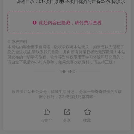
课程目录：01-项目原理02-项目优势与准备03-实操演示
此处内容已隐藏，请付费后查看
©
版权声明
本网站内容全部来自网络，版权争议与本站无关，如果您认为侵犯了
您的合法权益,请联系我们删除，并向所有持版权者致最深歉意！本站
所发布的一切学习教程、软件等资料仅限用于学习体验和研究目的；
请自觉下载后24小时内删除，如果您喜欢该资料，请支持正版！
THE END
欢迎关注站长公众号：倾城生活日记 。分享一些奇奇怪怪的互联
网小技巧，各种奇淫技巧都有哦~
点赞
11
分享
收藏