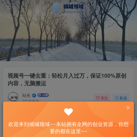
视频号一键去重：轻松月入过万，保证100%原创
内容，无脑搬运
站长
关注
私信
2年前发布
50
11
付费资源
欢迎来到倾城领域~~本站拥有全网的创业资源，你想
视频号一键去重：轻松月入过万，保证100%原创内容，无脑搬运
要的都在这里~~
此内容为付费资源，请付费后查看