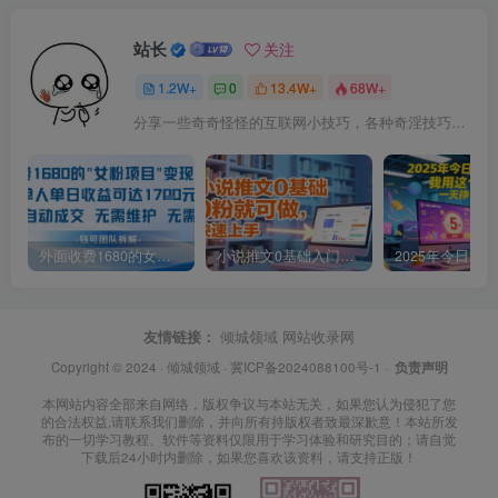
站长
关注
1.2W+
0
13.4W+
68W+
分享一些奇奇怪怪的互联网小技巧，各种奇淫技巧都在本站。
外面收费1680的女粉项目变现，单人单日收益可达1.7k，全自动成交无需维护
小说推文0基础入门教程，0粉就可做，快速上手
友情链接：
倾城领域
网站收录网
Copyright © 2024 ·
倾城领域
·
冀ICP备2024088100号-1
·
负责声明
本网站内容全部来自网络，版权争议与本站无关，如果您认为侵犯了您
的合法权益,请联系我们删除，并向所有持版权者致最深歉意！本站所发
布的一切学习教程、软件等资料仅限用于学习体验和研究目的；请自觉
下载后24小时内删除，如果您喜欢该资料，请支持正版！