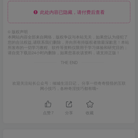
此处内容已隐藏，请付费后查看
©
版权声明
本网站内容全部来自网络，版权争议与本站无关，如果您认为侵犯了
您的合法权益,请联系我们删除，并向所有持版权者致最深歉意！本站
所发布的一切学习教程、软件等资料仅限用于学习体验和研究目的；
请自觉下载后24小时内删除，如果您喜欢该资料，请支持正版！
THE END
欢迎关注站长公众号：倾城生活日记 。分享一些奇奇怪怪的互联
网小技巧，各种奇淫技巧都有哦~
点赞
7
分享
收藏