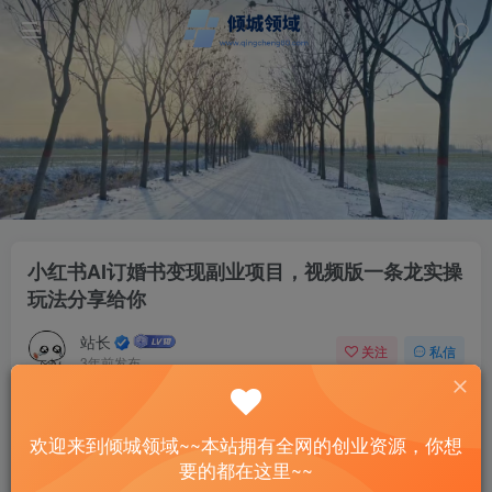
小红书AI订婚书变现副业项目，视频版一条龙实操
玩法分享给你
站长
关注
私信
3年前发布
52
7
付费资源
欢迎来到倾城领域~~本站拥有全网的创业资源，你想
小红书AI订婚书变现副业项目，视频版一条龙实操玩法分享给你
要的都在这里~~
此内容为付费资源，请付费后查看