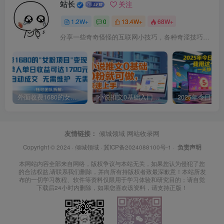
站长
关注
1.2W+
0
13.4W+
68W+
分享一些奇奇怪怪的互联网小技巧，各种奇淫技巧都在本站。
外面收费1680的女粉项目变现，单人单日收益可达1.7k，全自动成交无需维护
小说推文0基础入门教程，0粉就可做，快速上手
友情链接：
倾城领域
网站收录网
Copyright © 2024 ·
倾城领域
·
冀ICP备2024088100号-1
·
负责声明
本网站内容全部来自网络，版权争议与本站无关，如果您认为侵犯了您
的合法权益,请联系我们删除，并向所有持版权者致最深歉意！本站所发
布的一切学习教程、软件等资料仅限用于学习体验和研究目的；请自觉
下载后24小时内删除，如果您喜欢该资料，请支持正版！