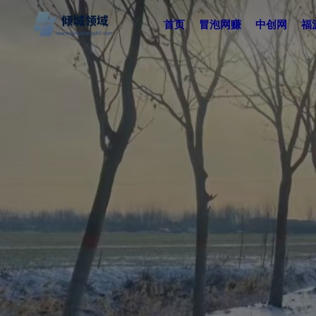
首页
冒泡网赚
中创网
福