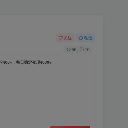
关注
私信
56
10
00+，每日稳定变现4000+