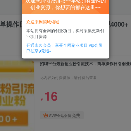
欢迎来到倾城领域~~本站拥有全网的
创业资源，你想要的都在这里~~
欢迎来到倾城领域
操作日引创业粉400+，每日稳定变现4000+
本站拥有全网的创业项目，实时采集更新创
业项目资源
开通永久会员，享受全网副业项目
vip会员
已低至9元哦~
招聘平台最新创业粉引流技术，简单操作日引创业粉4
此内容为付费资源，请付费后查看
16
￥
免费
SVIP全站会员