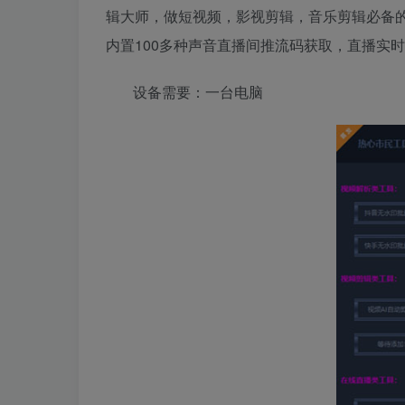
辑大师，做短视频，影视剪辑，音乐剪辑必备的
内置100多种声音直播间推流码获取，直播实
设备需要：一台电脑