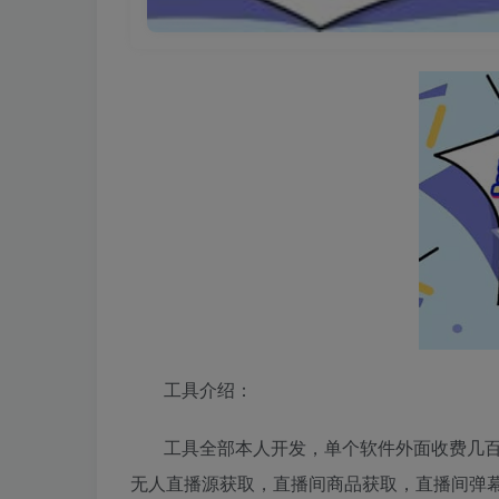
工具介绍：
工具全部本人开发，单个软件外面收费几
无人直播源获取，直播间商品获取，直播间弹