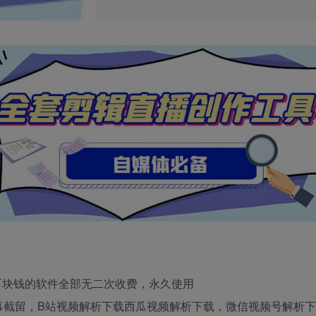
百块钱的软件全部无二次收费，永久使用
幕截留，B站视频解析下载西瓜视频解析下载，微信视频号解析下