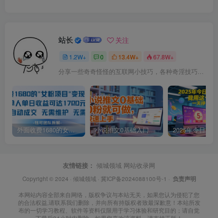
站长
关注
1.2W+
0
13.4W+
67.8W+
分享一些奇奇怪怪的互联网小技巧，各种奇淫技巧都在本站。
外面收费1680的女粉项目变现，单人单日收益可达1.7k，全自动成交无需维护
小说推文0基础入门教程，0粉就可做，快速上手
友情链接：
倾城领域
网站收录网
Copyright © 2024 ·
倾城领域
·
冀ICP备2024088100号-1
·
负责声明
本网站内容全部来自网络，版权争议与本站无关，如果您认为侵犯了您
的合法权益,请联系我们删除，并向所有持版权者致最深歉意！本站所发
布的一切学习教程、软件等资料仅限用于学习体验和研究目的；请自觉