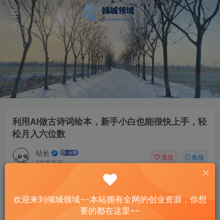
利用AI做古诗词绘本，新手小白也能很快上手，轻
松月入六位数
站长
关注
私信
2年前发布
8
0
付费资源
已售 3
欢迎来到倾城领域~~本站拥有全网的创业资源，你想
利用AI做古诗词绘本，新手小白也能很快上手，轻松月入六位数
要的都在这里~~
此内容为付费资源，请付费后查看