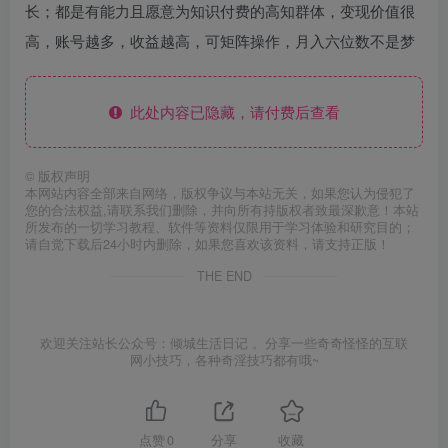
长；都是有能力且愿意为知识付费的高知群体，变现价值很
高，账号越多，收益越高，可矩阵操作，月入六位数不是梦
此处内容已隐藏，请付费后查看
©
版权声明
本网站内容全部来自网络，版权争议与本站无关，如果您认为侵犯了
您的合法权益,请联系我们删除，并向所有持版权者致最深歉意！本站
所发布的一切学习教程、软件等资料仅限用于学习体验和研究目的；
请自觉下载后24小时内删除，如果您喜欢该资料，请支持正版！
THE END
欢迎关注站长公众号：倾城生活日记 。分享一些奇奇怪怪的互联
网小技巧，各种奇淫技巧都有哦~
点赞
0
分享
收藏