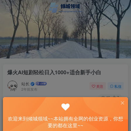
爆火AI短剧轻松日入1000+适合新手小白
站长
关注
私信
2年前发布
46
7
付费资源
已售 4
爆火AI短剧轻松日入1000+适合新手小白
欢迎来到倾城领域~~本站拥有全网的创业资源，你想
此内容为付费资源，请付费后查看
要的都在这里~~