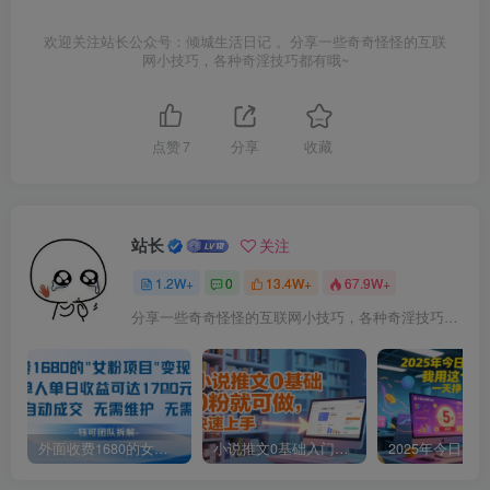
欢迎关注站长公众号：倾城生活日记 。分享一些奇奇怪怪的互联
网小技巧，各种奇淫技巧都有哦~
点赞
7
分享
收藏
站长
关注
1.2W+
0
13.4W+
67.9W+
分享一些奇奇怪怪的互联网小技巧，各种奇淫技巧都在本站。
外面收费1680的女粉项目变现，单人单日收益可达1.7k，全自动成交无需维护
小说推文0基础入门教程，0粉就可做，快速上手