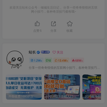
欢迎关注站长公众号：倾城生活日记 。分享一些奇奇怪怪的互联
网小技巧，各种奇淫技巧都有哦~
点赞
5
分享
收藏
站长
关注
1.2W+
0
13.4W+
68W+
分享一些奇奇怪怪的互联网小技巧，各种奇淫技巧都在本站。
外面收费1680的女粉项目变现，单人单日收益可达1.7k，全自动成交无需维护
小说推文0基础入门教程，0粉就可做，快速上手