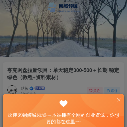
夸克网盘拉新项目：单天稳定300-500＋长期 稳定
绿色（教程+资料素材）
站长
关注
私信
3年前发布
62
9
付费资源
欢迎来到倾城领域~~本站拥有全网的创业资源，你想
夸克网盘拉新项目：单天稳定300-500＋长期 稳定 绿色（教程+资料素材）
要的都在这里~~
此内容为付费资源，请付费后查看