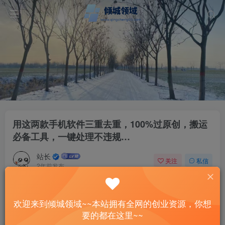
用这两款手机软件三重去重，100%过原创，搬运
必备工具，一键处理不违规…
站长
关注
私信
2年前发布
41
11
付费资源
欢迎来到倾城领域~~本站拥有全网的创业资源，你想
用这两款手机软件三重去重，100%过原创，搬运必备工具，一键处理不违规…
要的都在这里~~
此内容为付费资源，请付费后查看