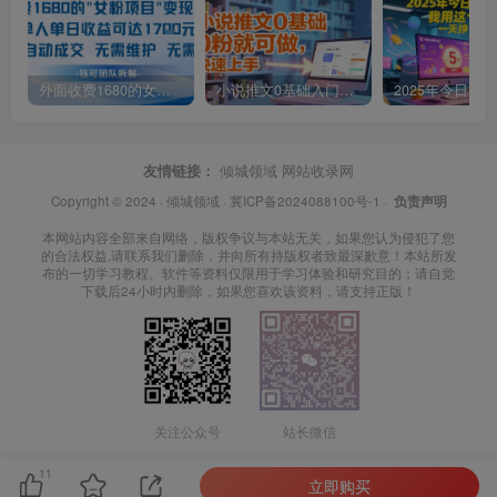
外面收费1680的女粉项目变现，单人单日收益可达1.7k，全自动成交无需维护
小说推文0基础入门教程，0粉就可做，快速上手
友情链接：
倾城领域
网站收录网
Copyright © 2024 ·
倾城领域
·
冀ICP备2024088100号-1
·
负责声明
本网站内容全部来自网络，版权争议与本站无关，如果您认为侵犯了您
的合法权益,请联系我们删除，并向所有持版权者致最深歉意！本站所发
布的一切学习教程、软件等资料仅限用于学习体验和研究目的；请自觉
下载后24小时内删除，如果您喜欢该资料，请支持正版！
关注公众号
站长微信
11
立即购买