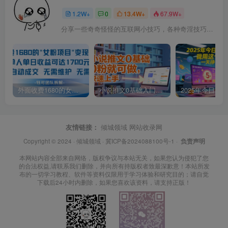
1.2W+
0
13.4W+
67.9W+
分享一些奇奇怪怪的互联网小技巧，各种奇淫技巧都在本站。
外面收费1680的女粉项目变现，单人单日收益可达1.7k，全自动成交无需维护
小说推文0基础入门教程，0粉就可做，快速上手
友情链接：
倾城领域
网站收录网
Copyright © 2024 ·
倾城领域
·
冀ICP备2024088100号-1
·
负责声明
本网站内容全部来自网络，版权争议与本站无关，如果您认为侵犯了您
的合法权益,请联系我们删除，并向所有持版权者致最深歉意！本站所发
布的一切学习教程、软件等资料仅限用于学习体验和研究目的；请自觉
下载后24小时内删除，如果您喜欢该资料，请支持正版！