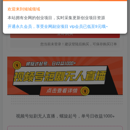
20
欢迎来到倾城领域
￥
本站拥有全网的创业项目，实时采集更新创业项目资源
免费
SVIP全站会员
开通永久会员，享受全网副业项目
vip会员已低至9元哦~
立即购买
您当前未登录！建议登陆后购买，可保存购买订单
视频号短剧无人直播，螺旋起号，单号日收益1000+