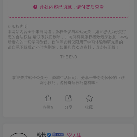
此处内容已隐藏，请付费后查看
©
版权声明
本网站内容全部来自网络，版权争议与本站无关，如果您认为侵犯了
您的合法权益,请联系我们删除，并向所有持版权者致最深歉意！本站
所发布的一切学习教程、软件等资料仅限用于学习体验和研究目的；
请自觉下载后24小时内删除，如果您喜欢该资料，请支持正版！
THE END
欢迎关注站长公众号：倾城生活日记 。分享一些奇奇怪怪的互联
网小技巧，各种奇淫技巧都有哦~
点赞
9
分享
收藏
站长
关注