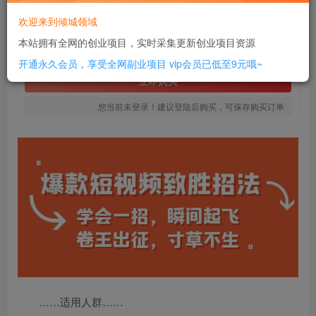
8
欢迎来到倾城领域
￥
本站拥有全网的创业项目，实时采集更新创业项目资源
免费
SVIP全站会员
开通永久会员，享受全网副业项目
vip会员已低至9元哦~
立即购买
您当前未登录！建议登陆后购买，可保存购买订单
……适用人群……