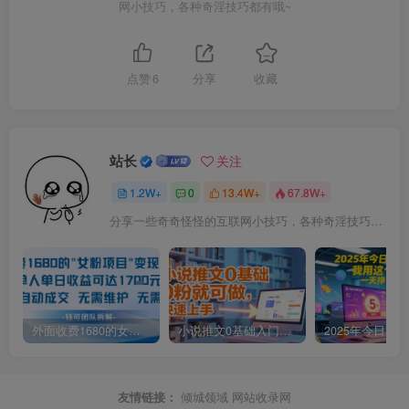
网小技巧，各种奇淫技巧都有哦~
点赞
6
分享
收藏
站长
关注
1.2W+
0
13.4W+
67.8W+
分享一些奇奇怪怪的互联网小技巧，各种奇淫技巧都在本站。
外面收费1680的女粉项目变现，单人单日收益可达1.7k，全自动成交无需维护
小说推文0基础入门教程，0粉就可做，快速上手
友情链接：
倾城领域
网站收录网