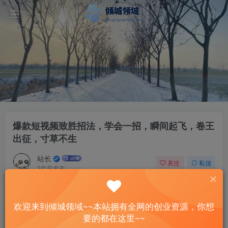
爆款短视频致胜招法，学会一招，瞬间起飞，卷王
出征，寸草不生
站长
关注
私信
3年前发布
30
6
付费资源
欢迎来到倾城领域~~本站拥有全网的创业资源，你想
爆款短视频致胜招法，学会一招，瞬间起飞，卷王出征，寸草不生
要的都在这里~~
此内容为付费资源，请付费后查看