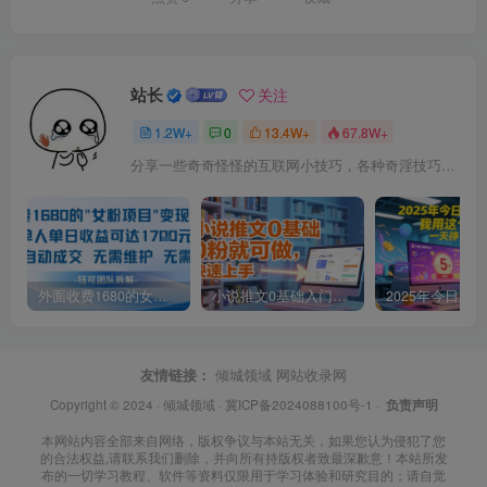
站长
关注
1.2W+
0
13.4W+
67.8W+
分享一些奇奇怪怪的互联网小技巧，各种奇淫技巧都在本站。
外面收费1680的女粉项目变现，单人单日收益可达1.7k，全自动成交无需维护
小说推文0基础入门教程，0粉就可做，快速上手
友情链接：
倾城领域
网站收录网
Copyright © 2024 ·
倾城领域
·
冀ICP备2024088100号-1
·
负责声明
本网站内容全部来自网络，版权争议与本站无关，如果您认为侵犯了您
的合法权益,请联系我们删除，并向所有持版权者致最深歉意！本站所发
布的一切学习教程、软件等资料仅限用于学习体验和研究目的；请自觉