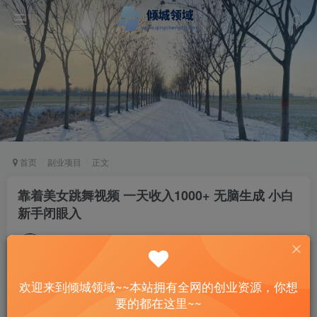
首页
副业项目
正文
靠着美女跳舞视频 一天收入1000+ 无脑生成 小白
新手闭眼入
站长
关注
私信
2年前发布
35
6
欢迎来到倾城领域~~本站拥有全网的创业资源，你想
付费资源
要的都在这里~~
靠着美女跳舞视频 一天收入1000+ 无脑生成 小白新手闭眼入