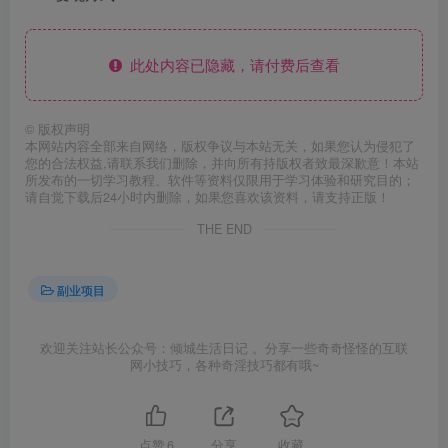
此处内容已隐藏，请付费后查看
©
版权声明
本网站内容全部来自网络，版权争议与本站无关，如果您认为侵犯了
您的合法权益,请联系我们删除，并向所有持版权者致最深歉意！本站
所发布的一切学习教程、软件等资料仅限用于学习体验和研究目的；
请自觉下载后24小时内删除，如果您喜欢该资料，请支持正版！
THE END
副业项目
欢迎关注站长公众号：倾城生活日记 。分享一些奇奇怪怪的互联
网小技巧，各种奇淫技巧都有哦~
点赞
6
分享
收藏